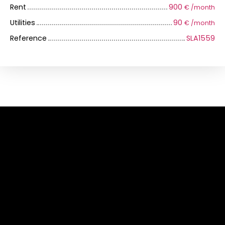
Rent
900
€ /month
Utilities
90
€ /month
Reference
SLA1559
+