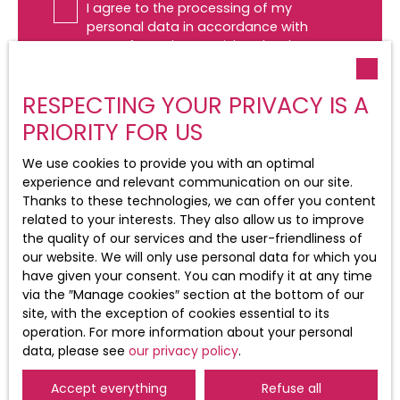
I agree to the processing of my
personal data in accordance with
GDPR. If you do not wish to be the
subject of commercial prospecting by
telephone, you can register free of
RESPECTING YOUR PRIVACY IS A
charge on the list of opposition to
telephone canvassing, provided for by
PRIORITY FOR US
Article L223-1 of the Consumer Code, on
the www.bloctel.gouv.fr website or by
We use cookies to provide you with an optimal
mail addressed to:
experience and relevant communication on our site.
Thanks to these technologies, we can offer you content
Worldline Company, Service Bloctel, CS
related to your interests. They also allow us to improve
61311, 41013 BLOIS CEDEX.
the quality of our services and the user-friendliness of
our website. We will only use personal data for which you
For more information on the processing
have given your consent. You can modify it at any time
of your personal data, please see our
via the ″Manage cookies″ section at the bottom of our
privacy policy
.
site, with the exception of cookies essential to its
operation. For more information about your personal
data, please see
our privacy policy
.
Receive notifications
Accept everything
Refuse all