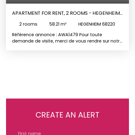
APARTMENT FOR RENT, 2 ROOMS - HEGENHEIM
68220
2
rooms
58.21
m²
HEGENHEIM 68220
Référence annonce : AWA1479 Pour toute
demande de visite, merci de vous rendre sur notre
site internet www. immo-duchesne. com pour y
déposer votre candidature en ligne. Et pour plus
d’informations concernant ce bien, contactez
Alexandra par mail sur aw@immo-duchesne.
com. Dans une résidence de 2024 situé au 2e
étage avec ascenseur, à proximité du centre-ville,
des commerces et transports, très bel
appartement F2 de 58,21 m² comprenant : Une
entrée, un séjour avec une cuisine tout équipée
(four, hotte, plaque, réfrigérateur/congélateur,
micro-ondes, lave-vaisselle, lave-linge,
CREATE AN ALERT
rangements), une chambre, une salle d'eau avec
douche à l'italienne, un wc. Spacieuse terrasse
19,90 m². L'appartement bénéficie d'un garage box
First name