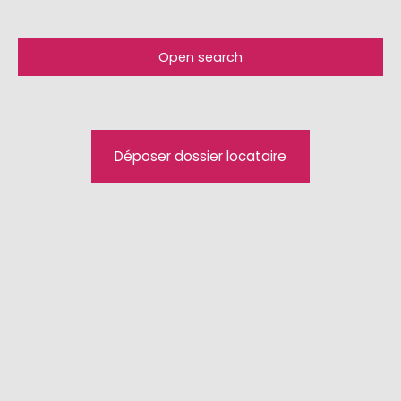
Open search
Type of offer
For rent
Type of property
Déposer dossier locataire
Apartment
Location
Hégenheim (68220)
Max rent (€/month)
Min area (m²)
Search