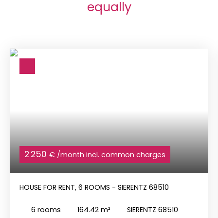
equally
2 250
€ /month incl. common charges
HOUSE FOR RENT, 6 ROOMS - SIERENTZ 68510
6
rooms
164.42
m²
SIERENTZ 68510