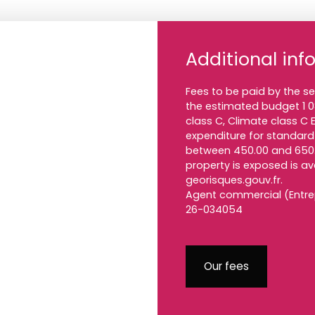
Additional inf
Fees to be paid by the se
the estimated budget 1 08
class C, Climate class 
expenditure for standard
between 450.00 and 650.0
property is exposed is a
georisques.gouv.fr.
Agent commercial (Entrep
26-034054
Our fees