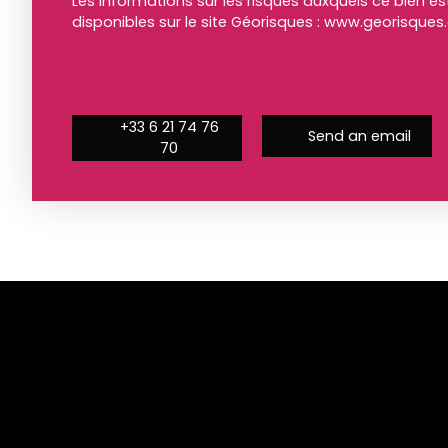
Les informations sur les risques auxquels ce bien e
disponibles sur le site Géorisques : www.georisques.
+33 6 21 74 76
Send an email
70