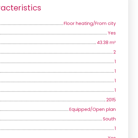
acteristics
Floor heating/From city
Yes
43.38
m²
2
1
1
1
1
2015
Equipped/Open plan
South
1