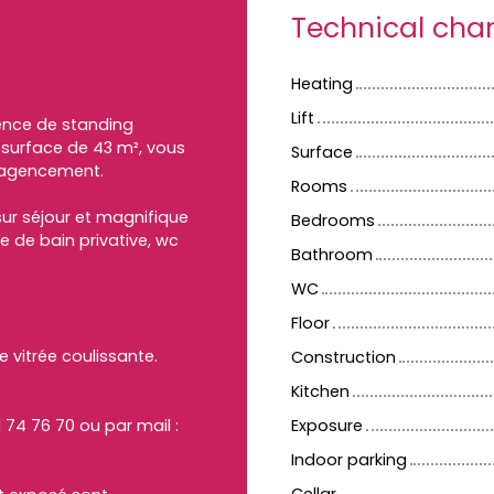
Technical char
Heating
Lift
ence de standing
 surface de 43 m², vous
Surface
 agencement.
Rooms
ur séjour et magnifique
Bedrooms
e de bain privative, wc
Bathroom
WC
Floor
e vitrée coulissante.
Construction
Kitchen
 74 76 70 ou par mail :
Exposure
Indoor parking