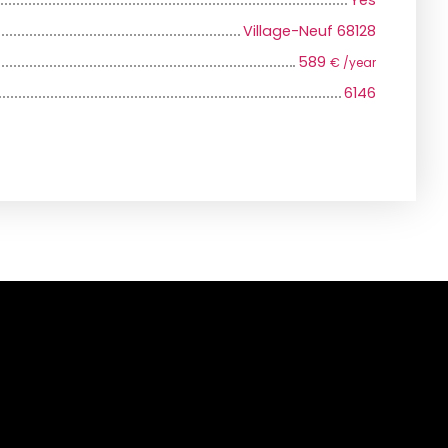
Yes
Village-Neuf 68128
589
€ /year
6146