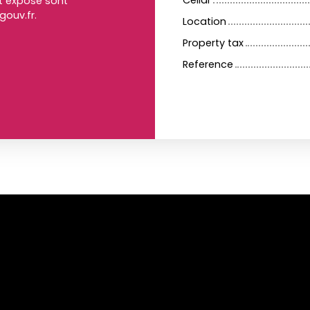
Cellar
st exposé sont
gouv.fr.
Location
Property tax
Reference