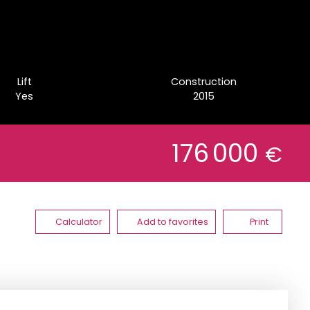
Lift
Construction
Yes
2015
176 000
€
Calculator
Add to favorites
Print