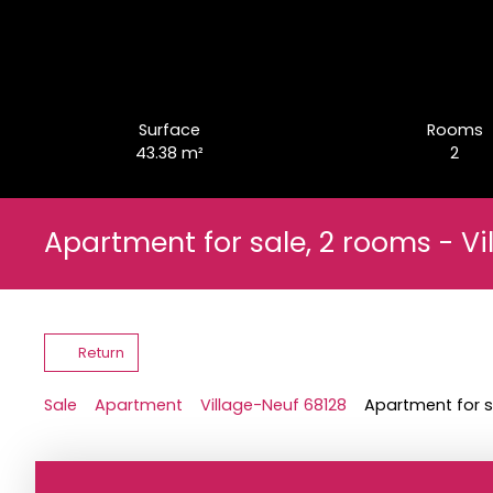
Surface
Rooms
43.38
m²
2
Apartment for sale, 2 rooms - V
Return
Sale
Apartment
Village-Neuf 68128
Apartment for s