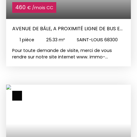
460
€ /mois CC
AVENUE DE BÂLE, A PROXIMITÉ LIGNE DE BUS ET
À 700 MÈTRES DE LA F
1
pièce
25.33
m²
SAINT-LOUIS 68300
Pour toute demande de visite, merci de vous
rendre sur notre site internet www. immo-
duchesne. com pour y déposer votre candidature
en ligne. Pour toutes demandes concernant ce
bien, contactez directement stéphanie au 06 71
65 87 93 ou par mail à sl@immo-duchesne. com
Lumineux, très proche frontière Suisse. Au 4ème
étage avec ascenseur, un studio de 25,33 m2
comprenant une entrée, une kitchenette équipée
(2 plaques électrique, réfrigérateur), une salle de
bains avec baignoire, une pièce principale, une
cave et une place de parking privé en sous sol .
Disponible Loyer 460 € dont 40 € de charges
Incluant l'eau, la taxe d'ordure ménagère, les