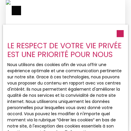
com. Situé en centre-ville, à proximité des
commerces, transports (ligne de bus) et des
frontières Suisse et Allemand : CHARMANT F2 de
33,24m² entièrement meublé situé en rez-de-
chaussée surélevé dans une petite résidence
calme, comprenant : Un séjour avec coin cuisine
équipée (petit réfrigérateur, plaque électrique,
LE RESPECT DE VOTRE VIE PRIVÉE
four/micro-ondes, rangements, vaisselle), une
EST UNE PRIORITÉ POUR NOUS
salle de bains avec baignoire et wc, une chambre
à coucher. Cave et place de parking privative en
1 140
€ /mois CC
Nous utilisons des cookies afin de vous offrir une
souterrain. DISPONIBLE DE SUITE Loyer de 73€ dont
expérience optimale et une communication pertinente
110€ de charges comprenant, le chauffage, l’eau
sur notre site. Grace à ces technologies, nous pouvons
froide, la taxe d'ordures ménagères et les charges
vous proposer du contenu en rapport avec vos centres
DANS RÉSIDENCE NEUVE AU CENTRE
communes générales. Honoraires locataire de
d'intérêt. Ils nous permettent également d'améliorer la
385€ TTC soit 280€ comprenant frais de visite,
4
pièces
80.08
m²
qualité de nos services et la convivialité de notre site
établissement du dossier, rédaction de bail, et
internet. Nous utiliserons uniquement les données
105€ pour l'état des lieux. MONTANT ESTIME DES
BARTENHEIM 68870
personnelles pour lesquelles vous avez donné votre
DEPENSES ANNUELLES D'ENERGIE POUR UN USAGE
accord. Vous pouvez les modifier à n'importe quel
STANDARD ENTRE 920€ et 1280€ par an. Prix
Référence annonce : AWA687B Pour toutes
moment via la rubrique ″Gérer les cookies″ en bas de
moyens des énergies indexés sur les années 2021,
demandes concernant ce bien, contactez-nous
notre site, à l'exception des cookies essentiels à son
2022, 2023 (abonnements compris) « Les
par mail sur aw@immo-duchesne. com. Dans une