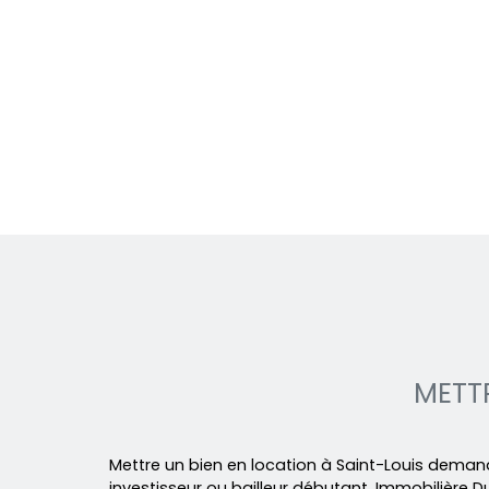
METTR
Mettre un bien en location à Saint-Louis deman
investisseur ou bailleur débutant, Immobilièr