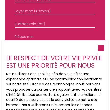
Loyer max (€/mois)
Surface min (m²)
Pièces min
J'accepte le traitement de mes
données personnelles conformément
LE RESPECT DE VOTRE VIE PRIVÉE
au RGPD. Si vous ne souhaitez pas faire
EST UNE PRIORITÉ POUR NOUS
l'objet de prospection commerciale par
voie téléphonique, vous pouvez vous
inscrire gratuitement sur la liste
Nous utilisons des cookies afin de vous offrir une
d'opposition au démarchage
expérience optimale et une communication pertinente
téléphonique, prévu par l'article L223-1
sur notre site. Grace à ces technologies, nous pouvons
du code de la consommation, sur le
vous proposer du contenu en rapport avec vos centres
site Internet www.bloctel.gouv.fr ou par
d'intérêt. Ils nous permettent également d'améliorer la
courrier adressé à :
qualité de nos services et la convivialité de notre site
internet. Nous utiliserons uniquement les données
Société Worldline, Service Bloctel, CS