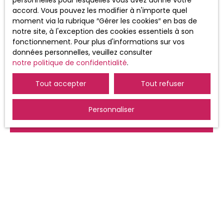
personnelles pour lesquelles vous avez donné votre
61311, 41013 BLOIS CEDEX.
accord. Vous pouvez les modifier à n'importe quel
moment via la rubrique ″Gérer les cookies″ en bas de
Pour en savoir plus sur le traitement de
notre site, à l'exception des cookies essentiels à son
vos données personnelles, veuillez
fonctionnement. Pour plus d'informations sur vos
consulter notre
politique de
données personnelles, veuillez consulter
confidentialité
.
notre politique de confidentialité
.
Tout accepter
Tout refuser
Recevoir des annonces
Personnaliser
JE RECHERCHE UN BIEN