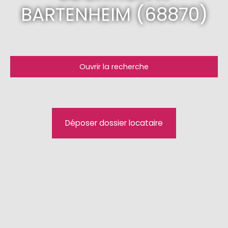
BARTENHEIM (68870)
Ouvrir la recherche
Type d'offre
Location
Type de bien
Déposer dossier locataire
Appartement
Localisation
Bartenheim (68870)
Loyer max (€/mois)
Surface min (m²)