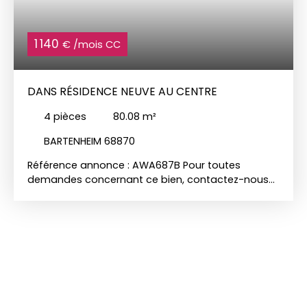
1 140
€ /mois CC
DANS RÉSIDENCE NEUVE AU CENTRE
4
pièces
80.08
m²
BARTENHEIM 68870
Référence annonce : AWA687B Pour toutes
demandes concernant ce bien, contactez-nous
par mail sur aw@immo-duchesne. com. Dans une
résidence récente, au 1er étage avec ascenseur:
Beau F4 de 80,05m² comprenant une entrée avec
placard integré, une cuisine tout équipée ouverte
sur un spacieux séjour et accès sur une grande
terrasse de 31m² donnant sur l'arrière de
l'immeuble, une salle d'eau avec douche et
double vasque, un WC séparé, 3 chambres. Cave,