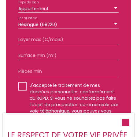
Type de bien
Appartement
Localisation
Hésingue (68220)
Loyer max (€/mois)
Surface min (m²)
Pièces min
J'accepte le traitement de mes
données personnelles conformément
au RGPD. Si vous ne souhaitez pas faire
l'objet de prospection commerciale par
voie téléphonique, vous pouvez vous
inscrire gratuitement sur la liste
d'opposition au démarchage
téléphonique, prévu par l'article L223-1
LE RESPECT DE VOTRE VIE PRIVÉE
du code de la consommation, sur le