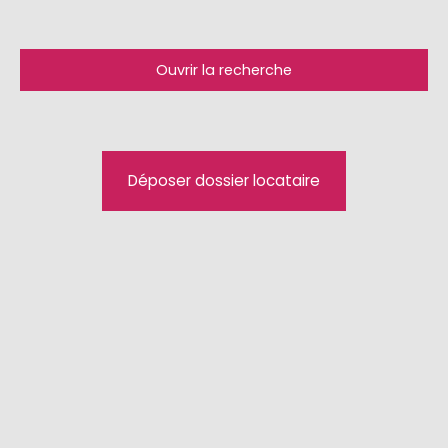
Ouvrir la recherche
Type d'offre
Location
Type de bien
Déposer dossier locataire
Appartement
Localisation
Hésingue (68220)
Loyer max (€/mois)
Surface min (m²)
Rechercher