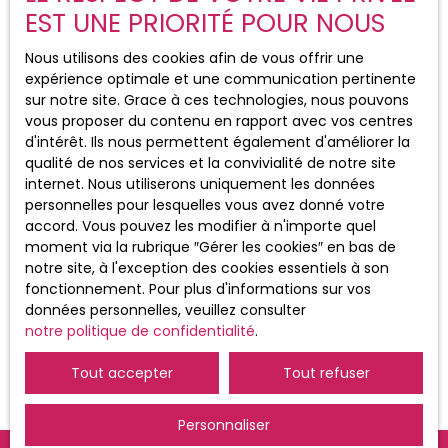
EST UNE PRIORITÉ POUR NOUS
site Internet www.bloctel.gouv.fr ou par
courrier adressé à :
Nous utilisons des cookies afin de vous offrir une
expérience optimale et une communication pertinente
Société Worldline, Service Bloctel, CS
sur notre site. Grace à ces technologies, nous pouvons
61311, 41013 BLOIS CEDEX.
vous proposer du contenu en rapport avec vos centres
d'intérêt. Ils nous permettent également d'améliorer la
Pour en savoir plus sur le traitement de
qualité de nos services et la convivialité de notre site
vos données personnelles, veuillez
internet. Nous utiliserons uniquement les données
consulter notre
politique de
personnelles pour lesquelles vous avez donné votre
confidentialité
.
accord. Vous pouvez les modifier à n'importe quel
moment via la rubrique ″Gérer les cookies″ en bas de
notre site, à l'exception des cookies essentiels à son
Recevoir des annonces
fonctionnement. Pour plus d'informations sur vos
données personnelles, veuillez consulter
notre politique de confidentialité
.
Tout accepter
Tout refuser
Personnaliser