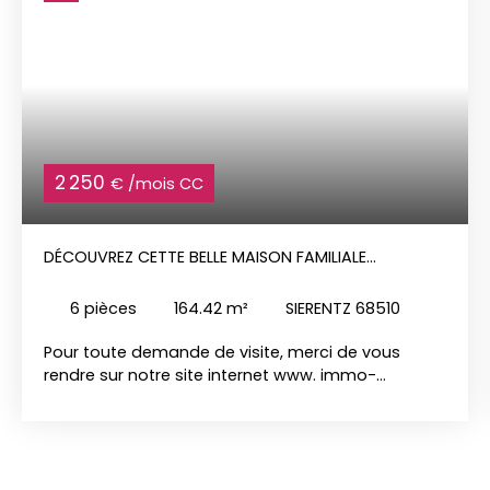
2 250
€ /mois CC
DÉCOUVREZ CETTE BELLE MAISON FAMILIALE
CONSTRUITE EN 2020
6
pièces
164.42
m²
SIERENTZ 68510
Pour toute demande de visite, merci de vous
rendre sur notre site internet www. immo-
duchesne. com pour y déposer votre candidature
en ligne. Pour toutes demandes concernant ce
bien, contactez directement stéphanie au 06 71
65 87 93 ou par mail à sl@immo-duchesne. com