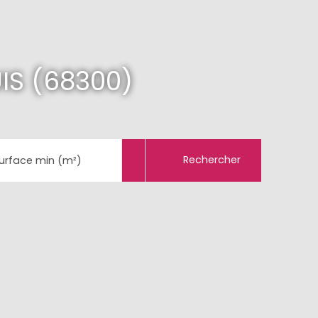
IS (68300)
Rechercher
urface min (m²)