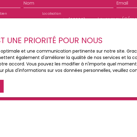
Nom
Email
il et 180€ pour l'état
bien
Localisation
n
Saint-Louis (68300)
EST UNE PRIORITÉ POUR NOUS
e mes données personnelles conformément au RGPD. Si vous ne
ce optimale et une communication pertinente sur notre site. Gr
e par voie téléphonique, vous pouvez vous inscrire gratuiteme
ettent également d'améliorer la qualité de nos services et la con
e, prévu par l'article L223-1 du code de la consommation, sur
tre accord. Vous pouvez les modifier à n'importe quel moment via
 courrier adressé à :
r plus d'informations sur vos données personnelles, veuillez co
loctel, CS 61311, 41013 BLOIS CEDEX.
 traitement de vos données personnelles, veuillez consulter no
Recevoir des annonces