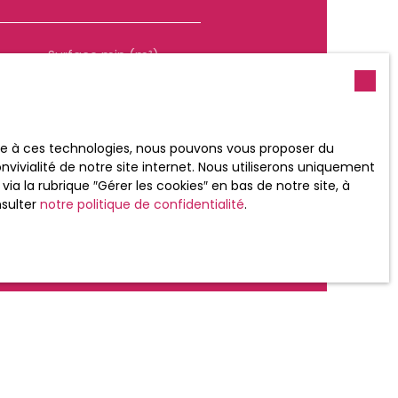
Loyer max (€/mois)
Surface min (m²)
 souhaitez pas faire l'objet
ace à ces technologies, nous pouvons vous proposer du
nt sur la liste d'opposition
vivialité de notre site internet. Nous utiliserons uniquement
 le site Internet
 la rubrique ″Gérer les cookies″ en bas de notre site, à
nsulter
notre politique de confidentialité
.
tre
politique de confidentialité
.