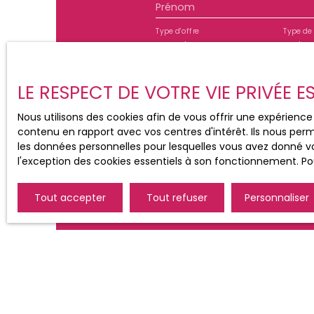
Prénom
visite, établissement du dossier, rédaction de ba
des lieux.
Type d'offre
Type de 
Location
Maiso
Pièces min
LE RESPECT DE VOTRE VIE PRIVÉE 
J'accepte le traitement d
Nous utilisons des cookies afin de vous offrir une expérien
de prospection commercial
contenu en rapport avec vos centres d'intérêt. Ils nous perm
au démarchage téléphoniqu
les données personnelles pour lesquelles vous avez donné vo
www.bloctel.gouv.fr ou par
l'exception des cookies essentiels à son fonctionnement. Pou
Société Worldline, Service B
Tout accepter
Tout refuser
Personnaliser
Pour en savoir plus sur le