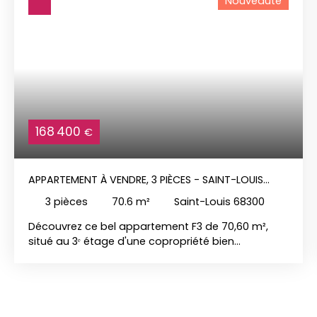
Nouveauté
168 400
€
APPARTEMENT À VENDRE, 3 PIÈCES - SAINT-LOUIS
68300
3
pièces
70.6
m²
Saint-Louis 68300
Découvrez ce bel appartement F3 de 70,60 m²,
situé au 3ᵉ étage d'une copropriété bien
entretenue. Traversant et particulièrement
lumineux, il se compose d'un agréable salon-
séjour ouvrant sur un balcon, de deux chambres,
d'une cuisine entièrement équipée, d'une salle de
bains équipée ainsi que de WC séparés. Vous