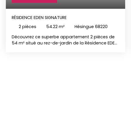
RÉSIDENCE EDEN SIGNATURE
2
pièces
54.22
m²
Hésingue 68220
Découvrez ce superbe appartement 2 pièces de
54 m² situé au rez-de-jardin de la Résidence EDEN
SIGNATURE, un programme neuf de standing à
Hésingue. Un cadre de vie harmonieux, moderne et
verdoyant, idéal pour les familles ou les amateurs
de confort au quotidien. ✨ Des espaces de vie
lumineux et fonctionnels L’appartement se
compose de : Une entrée avec placard,Un séjour
spacieux de plus de 30m2 ouvert sur la cuisine,
avec accès direct à la terrasse,1 chambre
confortableUne salle de bains équipée avec
douche italienne et wcun cellier🌿 Un espace
extérieur rare Terrasse de 12,5 m² orientée plein
sud-ouest,Jardin privatif de 34,74 m², idéal pour
profiter des beaux jours en toute intimité. 🚗
Stationnement Possibilité d’ajouter un garage (de