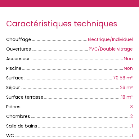
Caractéristiques techniques
Chauffage
Electrique/Individuel
Ouvertures
PVC/Double vitrage
Ascenseur
Non
Piscine
Non
Surface
70.58
m²
Séjour
26
m²
Surface terrasse
18
m²
Pièces
3
Chambres
2
Salle de bains
1
WC
1