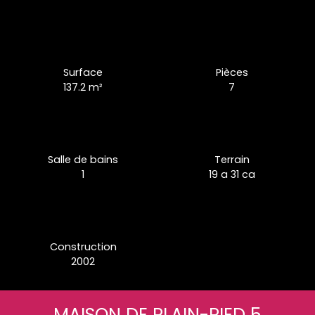
Surface
Pièces
137.2
m²
7
Salle de bains
Terrain
1
19 a 31 ca
Construction
2002
MAISON DE PLAIN-PIED 5