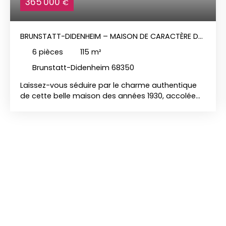
365 000
€
BRUNSTATT-DIDENHEIM – MAISON DE CARACTÈRE DES
ANNÉES 1930
6
pièces
115
m²
Brunstatt-Didenheim 68350
Laissez-vous séduire par le charme authentique
de cette belle maison des années 1930, accolée
d'un côté, idéalement située dans un quartier
résidentiel calme de Brunstatt-Didenheim. Dès
l'entrée, vous découvrirez un hall accueillant
desservant une agréable pièce de vie d'environ 40
m², composée d'une cuisine entièrement équipée
ouverte sur le séjour, sublimé par un élégant bow-
window apportant beaucoup de lumière et de
cachet. Un WC indépendant complète ce niveau.
À l'étage, l'espace nuit comprend trois belles
chambres ainsi qu'une salle d'eau moderne
équipée avec WC. Les combles ont été aménagés
pour offrir une quatrième chambre avec sa salle