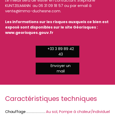
Le mieux sera de visiter en contactant Stéphane
KUNTZELMANN au 06 31 09 18 57 ou par email à
vente@immo-duchesne.com.
Les informations sur les risques auxquels ce bien est
exposé sont disponibles sur le site Géorisques :
www.georisques.gouv.fr
+33 3 89 89 42
43
Envoyer un
mail
Caractéristiques techniques
Chauffage
Au sol, Pompe à chaleur/Individuel