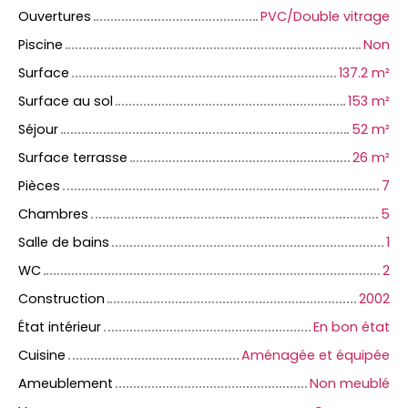
Ouvertures
PVC/Double vitrage
Piscine
Non
Surface
137.2
m²
Surface au sol
153
m²
Séjour
52
m²
Surface terrasse
26
m²
Pièces
7
Chambres
5
Salle de bains
1
WC
2
Construction
2002
État intérieur
En bon état
Cuisine
Aménagée et équipée
Ameublement
Non meublé