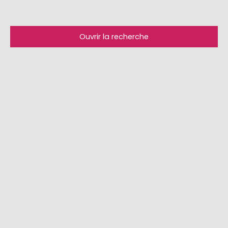
Ouvrir la recherche
Type d'offre
Vente
Type de bien
Local commercial
Localisation
Budget max (€)
Surface min (m²)
Rechercher