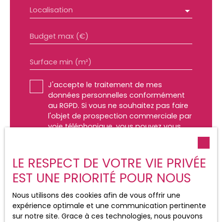
Localisation
Budget max (€)
Surface min (m²)
J'accepte le traitement de mes
données personnelles conformément
au RGPD. Si vous ne souhaitez pas faire
l'objet de prospection commerciale par
voie téléphonique, vous pouvez vous
inscrire gratuitement sur la liste
d'opposition au démarchage
téléphonique, prévu par l'article L223-1
LE RESPECT DE VOTRE VIE PRIVÉE
du code de la consommation, sur le
EST UNE PRIORITÉ POUR NOUS
site Internet www.bloctel.gouv.fr ou par
courrier adressé à :
Nous utilisons des cookies afin de vous offrir une
expérience optimale et une communication pertinente
Société Worldline, Service Bloctel, CS
sur notre site. Grace à ces technologies, nous pouvons
61311, 41013 BLOIS CEDEX.