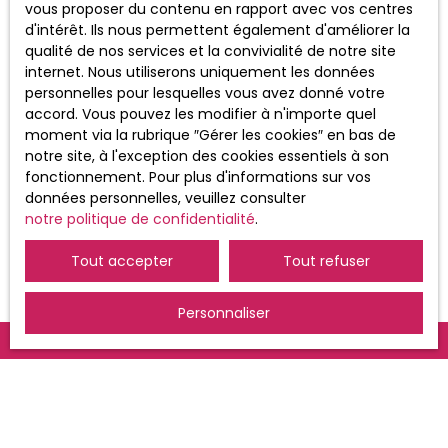
vous proposer du contenu en rapport avec vos centres
d'intérêt. Ils nous permettent également d'améliorer la
Pour en savoir plus sur le traitement de
qualité de nos services et la convivialité de notre site
vos données personnelles, veuillez
internet. Nous utiliserons uniquement les données
consulter notre
politique de
personnelles pour lesquelles vous avez donné votre
confidentialité
.
accord. Vous pouvez les modifier à n'importe quel
moment via la rubrique ″Gérer les cookies″ en bas de
notre site, à l'exception des cookies essentiels à son
Recevoir des annonces
fonctionnement. Pour plus d'informations sur vos
données personnelles, veuillez consulter
notre politique de confidentialité
.
Tout accepter
Tout refuser
Personnaliser
JE RECHERCHE UN BIEN
Vente appartement Saint-Louis (68300)