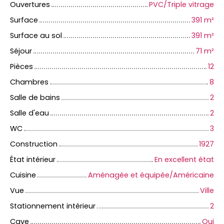
Ouvertures
PVC/Triple vitrage
Surface
391
m²
Surface au sol
391
m²
Séjour
71
m²
Pièces
12
Chambres
8
Salle de bains
2
Salle d'eau
2
WC
3
Construction
1927
État intérieur
En excellent état
Cuisine
Aménagée et équipée/Américaine
Vue
Ville
Stationnement intérieur
2
Cave
Oui