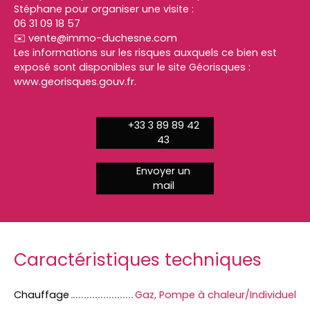
Stéphane pour organiser une visite :
06 31 09 18 57
✉️ vente@immo-duchesne.com
Les informations sur les risques auxquels ce bien est
exposé sont disponibles sur le site Géorisques :
www.georisques.gouv.fr.
+33 3 89 89 42
43
Envoyer un
mail
Caractéristiques techniques
Chauffage
Gaz, Pompe à chaleur/Individuel