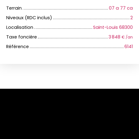
Terrain
07 a 77 ca
Niveaux (RDC inclus)
2
Localisation
Saint-Louis 68300
Taxe foncière
3 848
€ /an
Référence
6141