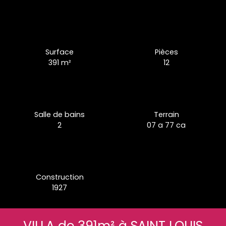
Surface
Pièces
391
m²
12
Salle de bains
Terrain
2
07 a 77 ca
Construction
1927
VILLA de 391m² à SAINT LOUIS