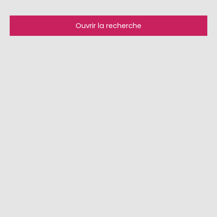
Ouvrir la recherche
Type d'offre
Vente
Type de bien
Maison
Localisation
Blotzheim (68730)
Budget max (€)
Surface min (m²)
Rechercher