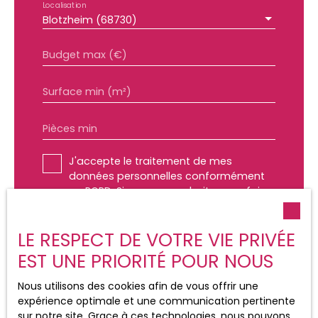
Localisation
Blotzheim (68730)
Budget max (€)
Surface min (m²)
Pièces min
J'accepte le traitement de mes
données personnelles conformément
au RGPD. Si vous ne souhaitez pas faire
l'objet de prospection commerciale par
voie téléphonique, vous pouvez vous
LE RESPECT DE VOTRE VIE PRIVÉE
inscrire gratuitement sur la liste
d'opposition au démarchage
EST UNE PRIORITÉ POUR NOUS
téléphonique, prévu par l'article L223-1
du code de la consommation, sur le
Nous utilisons des cookies afin de vous offrir une
site Internet www.bloctel.gouv.fr ou par
expérience optimale et une communication pertinente
courrier adressé à :
sur notre site. Grace à ces technologies, nous pouvons