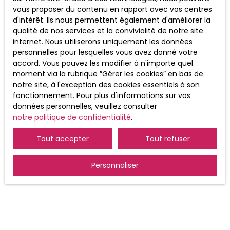
vous proposer du contenu en rapport avec vos centres
Société Worldline, Service Bloctel, CS
d'intérêt. Ils nous permettent également d'améliorer la
61311, 41013 BLOIS CEDEX.
qualité de nos services et la convivialité de notre site
internet. Nous utiliserons uniquement les données
Pour en savoir plus sur le traitement de
personnelles pour lesquelles vous avez donné votre
vos données personnelles, veuillez
accord. Vous pouvez les modifier à n'importe quel
consulter notre
politique de
moment via la rubrique ″Gérer les cookies″ en bas de
confidentialité
.
notre site, à l'exception des cookies essentiels à son
fonctionnement. Pour plus d'informations sur vos
données personnelles, veuillez consulter
Recevoir des annonces
notre politique de confidentialité
.
Tout accepter
Tout refuser
Personnaliser