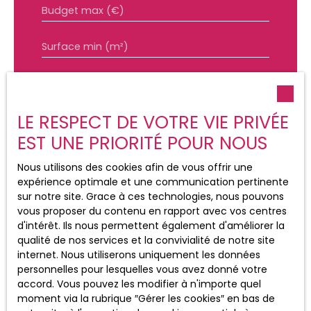
Budget max (€)
Surface min (m²)
Pièces min
J'accepte le traitement de mes
LE RESPECT DE VOTRE VIE PRIVÉE
données personnelles conformément
EST UNE PRIORITÉ POUR NOUS
au RGPD. Si vous ne souhaitez pas faire
l'objet de prospection commerciale par
Nous utilisons des cookies afin de vous offrir une
voie téléphonique, vous pouvez vous
expérience optimale et une communication pertinente
inscrire gratuitement sur la liste
sur notre site. Grace à ces technologies, nous pouvons
d'opposition au démarchage
vous proposer du contenu en rapport avec vos centres
téléphonique, prévu par l'article L223-1
d'intérêt. Ils nous permettent également d'améliorer la
du code de la consommation, sur le
qualité de nos services et la convivialité de notre site
site Internet www.bloctel.gouv.fr ou par
internet. Nous utiliserons uniquement les données
courrier adressé à :
personnelles pour lesquelles vous avez donné votre
accord. Vous pouvez les modifier à n'importe quel
Société Worldline, Service Bloctel, CS
moment via la rubrique ″Gérer les cookies″ en bas de
61311, 41013 BLOIS CEDEX.