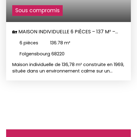
Sous compromis
🏡 MAISON INDIVIDUELLE 6 PIÈCES – 137 M² –
TERRAIN 898 M² – FOLGENSBOURG
6
pièces
136.78
m²
Folgensbourg 68220
Maison individuelle de 136,78 m² construite en 1969,
située dans un environnement calme sur un
terrain de 898 m². Elle se compose : Au rez-de-
chaussée : une entrée avec un dégagement, un
séjour lumineux de 36m2, une cuisine(16m2), une
chambre(12m2), une salle de bains (6,50m2), WC
(1,94m2)À l’étage : 3 chambres de 12m2 chacune, 1
wc, 1 grenier et un débarras qui peuvent devenir
une salle de bainCombles : non aménagésSous-
sol complet : garage (31m2), 3 caves totalisant
48m2,une chaufferie, Annexe : appentis extérieur
🔧 Équipements : chauffage fioul + cheminée avec