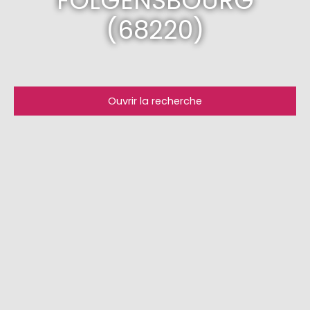
FOLGENSBOURG
(68220)
Ouvrir la recherche
Type d'offre
Vente
Type de bien
Maison
Localisation
Folgensbourg (68220)
Budget max (€)
Surface min (m²)