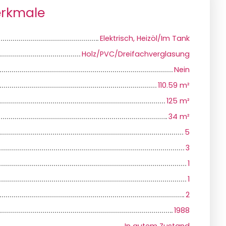
erkmale
Elektrisch, Heizöl/Im Tank
Holz/PVC/Dreifachverglasung
Nein
110.59
m²
125
m²
34
m²
5
3
1
1
2
1988