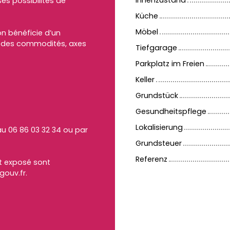
Innenzustand
s possibilités de
Küche
Möbel
on bénéficie d’un
té des commodités, axes
Tiefgarage
Parkplatz im Freien
Keller
Grundstück
Gesundheitspflege
Lokalisierung
u 06 86 03 32 34 ou par
Grundsteuer
Referenz
st exposé sont
gouv.fr.