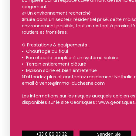
complété par un espace cave offrant de nombreuse
rangement.
🌿 Un environnement recherché
Située dans un secteur résidentiel prisé, cette mais
environnement paisible, tout en restant à proximi
routiers et frontières.
⚙️ Prestations & équipements :
Chauffage au fioul
Eau chaude couplée à un système solaire
Terrain entièrement clôturé
Maison saine et bien entretenue
N'attendez plus et contactez rapidement Nathalie a
email à vente@immo-duchesne.com.
Les informations sur les risques auxquels ce bien e
disponibles sur le site Géorisques : www.georisques.
+33 6 86 03 32
Senden Sie