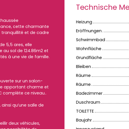
Technische M
 Chaussée
Heizung
isance, cette charmante
Eröffnungen
tranquillité et de cadre
Schwimmbad
e 5,5 ares, elle
Wohnfläche
e au sol de 124.86m2 et
és à une vie de famille.
Grundfläche
Bleiben
Räume
uverte sur un salon-
Räume
le apportant charme et
WC complète ce niveau..
Badezimmer
Duschraum
ainsi qu’une salle de
TOILETTE
Baujahr
lir deux véhicules,