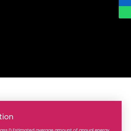
tion
class D Estimated average amount of annual energy