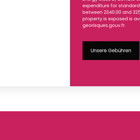
expenditure for standard 
between 2340.00 and 3250
property is exposed is a
georisques.gouv.fr.
Unsere Gebühren