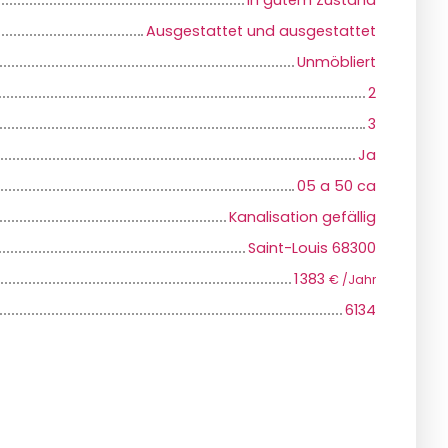
In gutem Zustand
Ausgestattet und ausgestattet
Unmöbliert
2
3
Ja
05 a 50 ca
Kanalisation gefällig
Saint-Louis 68300
1 383
€ /Jahr
6134