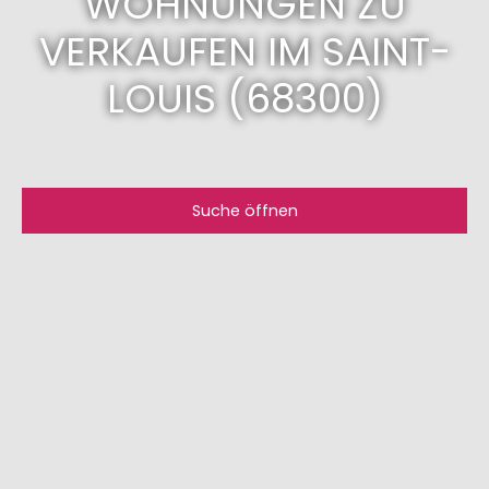
WOHNUNGEN ZU
VERKAUFEN IM SAINT-
LOUIS (68300)
Suche öffnen
Art des Angebots
Kaufen
Art der Immobilie
Wohnung
Lokalisierung
Saint-Louis (68300)
Max. Budget (€)