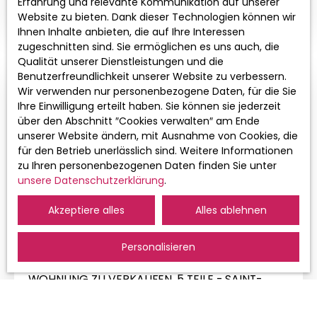
Erfahrung und relevante Kommunikation auf unserer
SAINT-LOUIS BOURGFELDEN – IDÉAL INVESTISSEUR OU
Website zu bieten. Dank dieser Technologien können wir
1ER ACHAT Situé à Saint-Louis Bourgfelden, à
Ihnen Inhalte anbieten, die auf Ihre Interessen
proximité immédiate du lycée et de la frontière
zugeschnitten sind. Sie ermöglichen es uns auch, die
suisse, découvrez ce studio de 17,3 m², parfait
Qualität unserer Dienstleistungen und die
pour un investissement locatif ou un premier
Benutzerfreundlichkeit unserer Website zu verbessern.
achat. Emplacement recherché, proche de toutes
Wir verwenden nur personenbezogene Daten, für die Sie
commodités et des axes transfrontaliers. Ce bien,
Ihre Einwilligung erteilt haben. Sie können sie jederzeit
situé en rez-de-chaussée surélevé, se compose
über den Abschnitt ″Cookies verwalten″ am Ende
de : Une pièce principale lumineuse avec
unserer Website ändern, mit Ausnahme von Cookies, die
kitchenetteUne salle de bains avec WCUne cave
für den Betrieb unerlässlich sind. Weitere Informationen
en sous-solLes + : Appartement fraîchement
zu Ihren personenbezogenen Daten finden Sie unter
repeint Fenêtres PVC double vitrage Parking
unsere Datenschutzerklärung
.
privatif à la copropriété Faibles charges – petite
surface très recherchée Produit rare sur le
Akzeptiere alles
Alles ablehnen
secteur, idéal pour louer rapidement ! À visiter
252 000
€
sans tarder ! Contact : Myriam ZIMMERMANN 06 21
Personalisieren
74 76 70 Les informations sur les risques auxquels
ce bien est exposé sont disponibles sur le site
WOHNUNG ZU VERKAUFEN, 5 TEILE - SAINT-
Géorisques : www. georisques. gouv. fr.
LOUIS 68300
5
Räume
86.66
m²