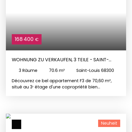
168 400
€
WOHNUNG ZU VERKAUFEN, 3 TEILE - SAINT-
LOUIS 68300
3
Räume
70.6
m²
Saint-Louis 68300
Découvrez ce bel appartement F3 de 70,60 m²,
situé au 3ᵉ étage d'une copropriété bien
entretenue. Traversant et particulièrement
lumineux, il se compose d'un agréable salon-
séjour ouvrant sur un balcon, de deux chambres,
d'une cuisine entièrement équipée, d'une salle de
bains équipée ainsi que de WC séparés. Vous
Neuheit
bénéficierez également d'une cave et d'un parking
privatif à la copropriété. Côté confort,