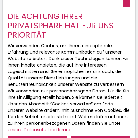
Telefon
DIE ACHTUNG IHRER
PRIVATSPHÄRE HAT FÜR UNS
Wo ist Ihr Projekt gelegen?
PRIORITÄT
Ich stimme der Verarbeitung meiner
personenbezogenen Daten gemäß der
Wir verwenden Cookies, um Ihnen eine optimale
DSGVO zu. Wenn Sie nicht telefonisch
Erfahrung und relevante Kommunikation auf unserer
kommerziell prospektiert werden
Website zu bieten. Dank dieser Technologien können wir
möchten, können Sie sich kostenlos in
Ihnen Inhalte anbieten, die auf Ihre Interessen
die Liste der Einwände gegen die
zugeschnitten sind. Sie ermöglichen es uns auch, die
Telefonwerbung eintragen, die in Artikel
Qualität unserer Dienstleistungen und die
L223-1 des Verbraucherschutzgesetzes
Benutzerfreundlichkeit unserer Website zu verbessern.
vorgesehen ist, auf der
Wir verwenden nur personenbezogene Daten, für die Sie
www.bloctel.gouv.fr-Website oder per
Ihre Einwilligung erteilt haben. Sie können sie jederzeit
Post an:
über den Abschnitt ″Cookies verwalten″ am Ende
unserer Website ändern, mit Ausnahme von Cookies, die
Worldline Unternehmen, Service Bloctel,
für den Betrieb unerlässlich sind. Weitere Informationen
CS 61311, 41013 BLOIS CEDEX.
zu Ihren personenbezogenen Daten finden Sie unter
unsere Datenschutzerklärung
.
Weitere Informationen zur Verarbeitung