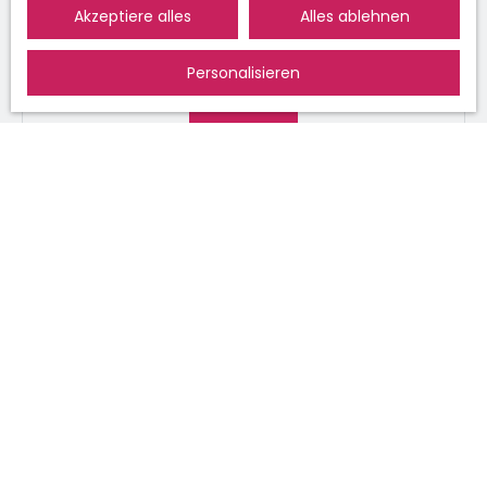
Ihrer personenbezogenen Daten finden
Akzeptiere alles
Alles ablehnen
Sie in unserer Datenschutzerklärung
Datenschutzerklärung
.
Personalisieren
Senden
ICH SUCHE EINE IMMOBILIE
Kaufen wohnung Saint-Louis (68300)
Mieten wohnung Saint-Louis (68300)
Mieten wohnung Huningue (68330)