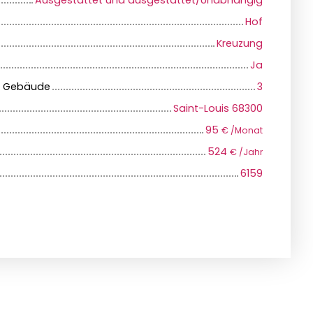
Ausgestattet und ausgestattet/Unabhängig
Hof
Kreuzung
Ja
m Gebäude
3
Saint-Louis 68300
95
€ /Monat
524
€ /Jahr
6159