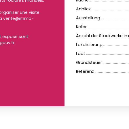
Küche
lets roulants manuels,
Anblick
ganiser une visite
Ausstellung
l à vente@immo-
Keller
Anzahl der Stockwerke i
st exposé sont
gouv.fr.
Lokalisierung
Lädt
Grundsteuer
Referenz