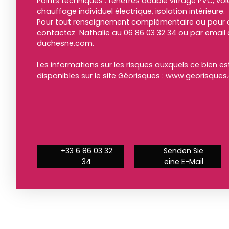
Points techniques : fenêtres double vitrage PVC, vo
chauffage individuel électrique, isolation intérieure.
Pour tout renseignement complémentaire ou pour or
contactez Nathalie au 06 86 03 32 34 ou par emai
duchesne.com.
Les informations sur les risques auxquels ce bien e
disponibles sur le site Géorisques : www.georisques.
+33 6 86 03 32
Senden Sie
34
eine E-Mail