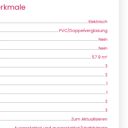
erkmale
Elektrisch
PVC/Doppelverglasung
Nein
Nein
57.9
m²
3
2
1
1
2
3
Zum Aktualisieren