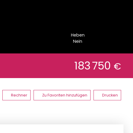
Heben
Nein
183 750
€
Rechner
Zu Favoriten hinzufügen
Drucken