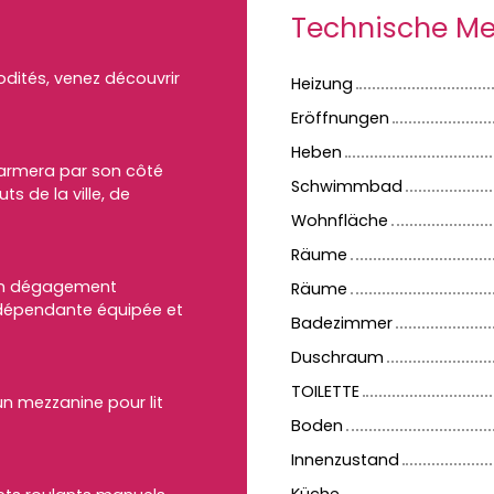
Technische M
dités, venez découvrir
Heizung
Eröffnungen
Heben
charmera par son côté
Schwimmbad
s de la ville, de
Wohnfläche
Räume
 un dégagement
Räume
ndépendante équipée et
Badezimmer
Duschraum
TOILETTE
un mezzanine pour lit
Boden
Innenzustand