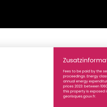
Zusatzinforma
Fees to be paid by the se
proceedings. Energy clas
annual energy expenditur
prices 2023: between 1060
this property is exposed 
georisques.gouv.fr.