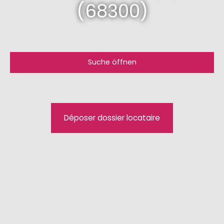
(68300)
Suche öffnen
Art des Angebots
Mieten
Art der Immobilie
Déposer dossier locataire
Haus
Lokalisierung
Saint-Louis (68300)
Maximale Miete (€/Monat)
Min. Fläche (m²)