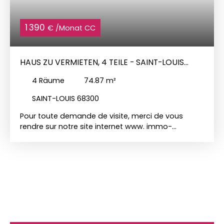
1 390
€ /Monat CC
HAUS ZU VERMIETEN, 4 TEILE - SAINT-LOUIS
68300
4
Räume
74.87
m²
SAINT-LOUIS 68300
Pour toute demande de visite, merci de vous
rendre sur notre site internet www. immo-
duchesne. com pour y déposer votre candidature
en ligne. Pour toutes demandes contactez par
mail à sl@immo-duchesne. com ou par
téléphonae au 0671658793. Découvrez cette
agréable maison jumelée offrant de beaux
volumes et un cadre de vie confortable. Elle se
compose d’un hall d’entrée accueillant, d’un salon
lumineux, d’une salle à manger conviviale, d’une
cuisine fonctionnelle, de deux chambres, d’une