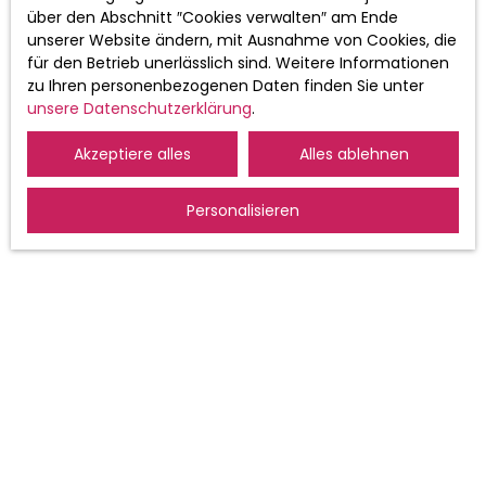
über den Abschnitt ″Cookies verwalten″ am Ende
Weitere Informationen zur Verarbeitung
unserer Website ändern, mit Ausnahme von Cookies, die
Ihrer personenbezogenen Daten finden
für den Betrieb unerlässlich sind. Weitere Informationen
Sie in unserer Datenschutzerklärung
zu Ihren personenbezogenen Daten finden Sie unter
Datenschutzerklärung
.
unsere Datenschutzerklärung
.
Akzeptiere alles
Alles ablehnen
Erhalten Sie Ankündigungen
Personalisieren
ICH SUCHE EINE IMMOBILIE
Kaufen wohnung Saint-Louis (68300)