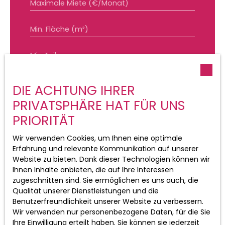
Maximale Miete (€/Monat)
Min. Fläche (m²)
Min Teile
Ich stimme der Verarbeitung meiner
DIE ACHTUNG IHRER
personenbezogenen Daten gemäß der
DSGVO zu. Wenn Sie nicht telefonisch
PRIVATSPHÄRE HAT FÜR UNS
kommerziell prospektiert werden
PRIORITÄT
möchten, können Sie sich kostenlos in
die Liste der Einwände gegen die
Wir verwenden Cookies, um Ihnen eine optimale
Telefonwerbung eintragen, die in Artikel
Erfahrung und relevante Kommunikation auf unserer
L223-1 des Verbraucherschutzgesetzes
Website zu bieten. Dank dieser Technologien können wir
vorgesehen ist, auf der
Ihnen Inhalte anbieten, die auf Ihre Interessen
www.bloctel.gouv.fr-Website oder per
zugeschnitten sind. Sie ermöglichen es uns auch, die
Post an:
Qualität unserer Dienstleistungen und die
Benutzerfreundlichkeit unserer Website zu verbessern.
Worldline Unternehmen, Service Bloctel,
Wir verwenden nur personenbezogene Daten, für die Sie
CS 61311, 41013 BLOIS CEDEX.
Ihre Einwilligung erteilt haben. Sie können sie jederzeit