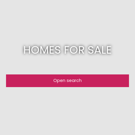
HOMES FOR SALE
Open search
Type of offer
Sale
Type of property
House
Location