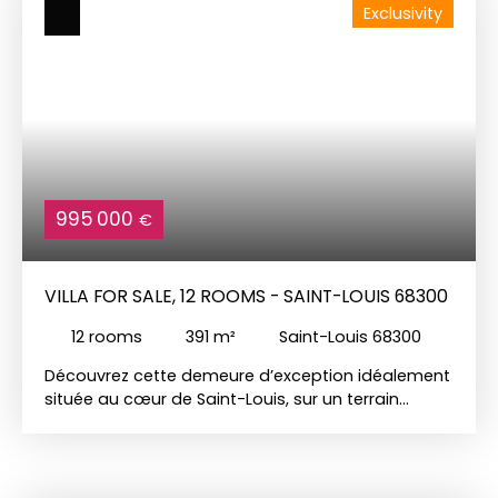
Exclusivity
995 000
€
VILLA FOR SALE, 12 ROOMS - SAINT-LOUIS 68300
12
rooms
391
m²
Saint-Louis 68300
Découvrez cette demeure d’exception idéalement
située au cœur de Saint-Louis, sur un terrain
paysagé de 7,77 ares. Développant 391 m²
habitables, cette propriété de caractère conjugue
avec élégance le charme de l’ancien et des
prestations contemporaines haut de gamme.