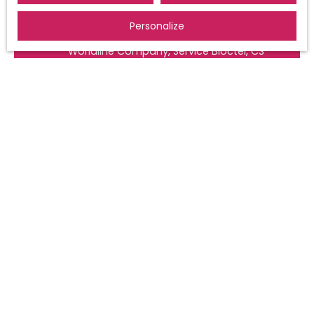
the www.bloctel.gouv.fr website or by
mail addressed to:
Personalize
Worldline Company, Service Bloctel, CS
61311, 41013 BLOIS CEDEX.
For more information on the processing
of your personal data, please see our
privacy policy
.
Receive notifications