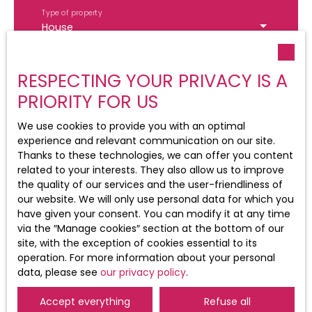
et deux garages viennent compléter les
proximité des commodités, axes routiers et
Type of property
prestations. Côté confort, la propriété dispose de
frontières. ⚙️ Prestations & équipements :
House
fenêtres triple vitrage garantissant une excellente
Chauffage au fioul Eau chaude couplée à un
isolation thermique et acoustique. Sa situation
système solaire Terrain entièrement
Location
privilégiée, à proximité immédiate des
clôturéMaison saine et bien entretenueN'attendez
Saint-Louis (68300)
commerces, écoles et axes vers la Suisse et
RESPECTING YOUR PRIVACY IS A
plus et contactez rapidement Nathalie au 06 86
l’Allemagne, en fait un bien particulièrement
03 32 34 ou par email à vente@immo-duchesne.
PRIORITY FOR US
Max budget (€)
recherché. Une propriété rare sur le marché, idéale
com. Les informations sur les risques auxquels ce
pour une famille en quête d’espace, un projet de
bien est exposé sont disponibles sur le site
We use cookies to provide you with an optimal
vie alliant habitation et activité professionnelle, ou
Min area (m²)
Géorisques : www. georisques. gouv. fr.
experience and relevant communication on our site.
un investissement de prestige au fort potentiel. 📞
Thanks to these technologies, we can offer you content
Le plus simple est de contacter rapidement
related to your interests. They also allow us to improve
Min rooms
Stéphane pour organiser une visite : 06 31 09 18 57
the quality of our services and the user-friendliness of
✉️ vente@immo-duchesne. com Les informations
our website. We will only use personal data for which you
I agree to the processing of my
sur les risques auxquels ce bien est exposé sont
have given your consent. You can modify it at any time
personal data in accordance with
disponibles sur le site Géorisques : www.
via the ″Manage cookies″ section at the bottom of our
GDPR. If you do not wish to be the
georisques. gouv. fr.
site, with the exception of cookies essential to its
subject of commercial prospecting by
operation. For more information about your personal
telephone, you can register free of
data, please see
our privacy policy
.
charge on the list of opposition to
telephone canvassing, provided for by
Accept everything
Refuse all
Article L223-1 of the Consumer Code, on