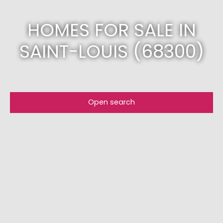
HOMES FOR SALE IN
SAINT-LOUIS (68300)
Open search
Type of offer
Sale
Type of property
House
Location
Saint-Louis (68300)
Max budget (€)