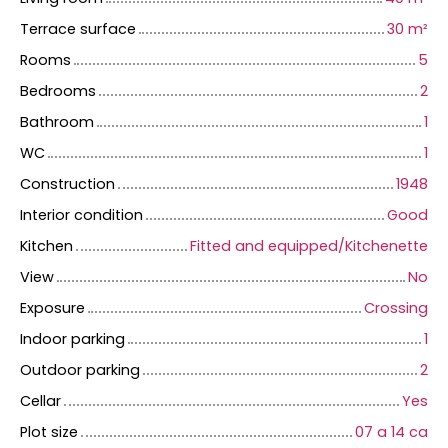
Terrace surface
30
m²
Rooms
5
Bedrooms
2
Bathroom
1
WC
1
Construction
1948
Interior condition
Good
Kitchen
Fitted and equipped/Kitchenette
View
No
Exposure
Crossing
Indoor parking
1
Outdoor parking
2
Cellar
Yes
Plot size
07 a 14 ca