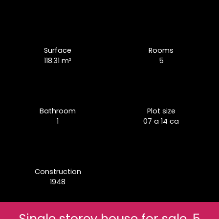
Surface
Rooms
118.31
m²
5
Bathroom
Plot size
1
07 a 14 ca
Construction
1948
Single storey house for sale, 5