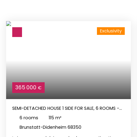
Exclusivity
365 000
€
SEMI-DETACHED HOUSE 1 SIDE FOR SALE, 6 ROOMS -
BRUNSTATT-DIDENHEIM 68350
6
rooms
115
m²
Brunstatt-Didenheim 68350