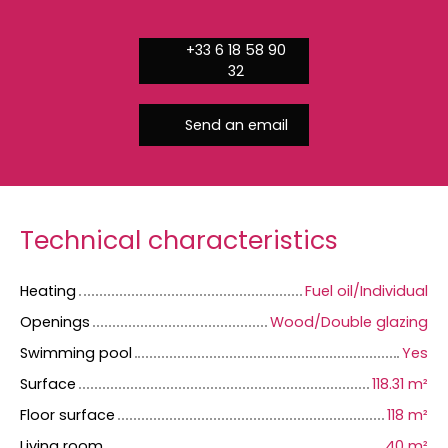
+33 6 18 58 90
32
Send an email
Technical characteristics
Heating
Fuel oil/Individual
Openings
Wood/Double glazing
Swimming pool
Yes
Surface
118.31
m²
Floor surface
118
m²
Living room
40
m²