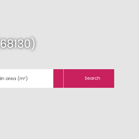
68130)
Search
in area (m²)