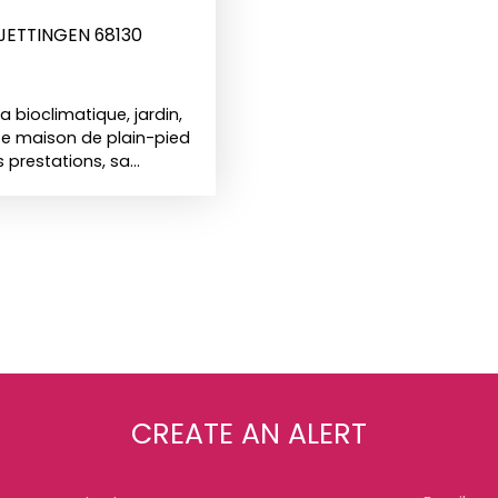
JETTINGEN 68130
 bioclimatique, jardin,
tte maison de plain-pied
s prestations, sa
onnelle et parfaitement
t confortable. L’entrée
umière, pensée pour
e séjour est prolongé
 supplémentaire
relle vers le jardin et la
ntre les espaces
 aménagée et entièrement
au quotidien.
 m²4 pièces2 chambres
 de bain
CREATE AN ALERT
 au jardinVéranda
mpletCave et espaces
enant d’environ 40 m²