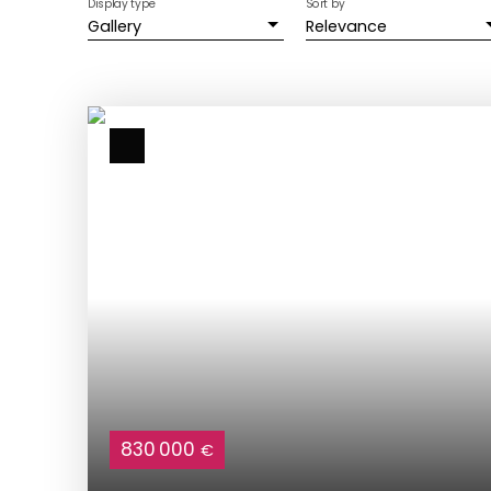
Display type
Sort by
Gallery
Relevance
830 000
€