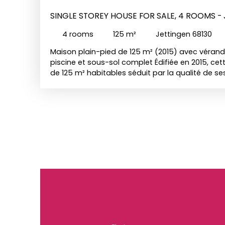
SINGLE STOREY HOUSE FOR SALE, 4 ROOMS - 
4
rooms
125
m²
Jettingen 68130
Maison plain-pied de 125 m² (2015) avec véranda
piscine et sous-sol complet Édifiée en 2015, ce
de 125 m² habitables séduit par la qualité de se
luminosité et son excellent état général. Foncti
entretenue, elle offre un cadre de vie moderne e
s’ouvre sur une vaste pièce de vie baignée de l
recevoir et partager des moments conviviaux. L
par une véranda bioclimatique, véritable pièce
utilisable toute l’année, créant une transition natu
piscine. L’ensemble offre une belle continuité e
intérieurs et extérieurs. La cuisine américaine,
équipée, allie design contemporain et praticité 
Agencement intérieur : Surface habitable : 125
spacieuses, dont une suite parentale avec salle
privativeGrande pièce de vie avec accès direct
bioclimatique attenante au séjourSous-sol co
annexesGarage et dépendances : Un garage att