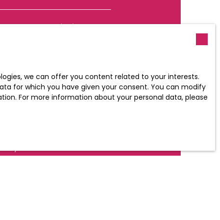
Min area (m²)
ish to be the subject of
gies, we can offer you content related to your interests.
position to telephone
l data for which you have given your consent. You can modify
uv.fr website or by mail
ration. For more information about your personal data, please
policy
.