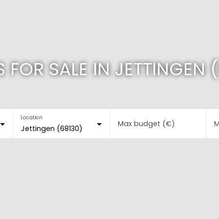
 FOR SALE IN JETTINGEN (
Location
Max budget (€)
M
Jettingen (68130)