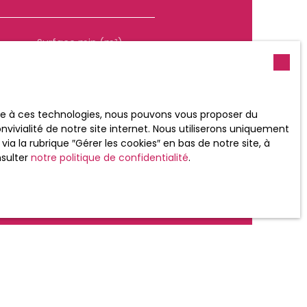
Loyer max (€/mois)
Surface min (m²)
 souhaitez pas faire l'objet
ace à ces technologies, nous pouvons vous proposer du
nt sur la liste d'opposition
vivialité de notre site internet. Nous utiliserons uniquement
 le site Internet
 la rubrique ″Gérer les cookies″ en bas de notre site, à
nsulter
notre politique de confidentialité
.
tre
politique de confidentialité
.