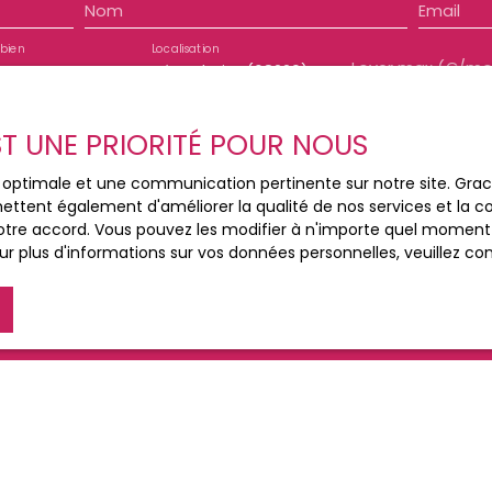
Nom
Email
x moyens des énergies
ements compris) « Les
bien
Localisation
st exposé sont
rtement
Hégenheim (68220)
es. gouv. fr ».
EST UNE PRIORITÉ POUR NOUS
e mes données personnelles conformément au RGPD. Si vous ne
ce optimale et une communication pertinente sur notre site. Gr
e par voie téléphonique, vous pouvez vous inscrire gratuiteme
ettent également d'améliorer la qualité de nos services et la con
e, prévu par l'article L223-1 du code de la consommation, sur
tre accord. Vous pouvez les modifier à n'importe quel moment via
 courrier adressé à :
r plus d'informations sur vos données personnelles, veuillez co
loctel, CS 61311, 41013 BLOIS CEDEX.
 traitement de vos données personnelles, veuillez consulter no
Recevoir des annonces