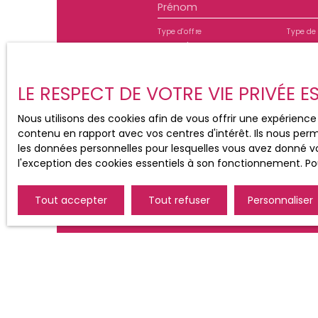
Prénom
USAGE STANDARD ENTRE 360€ et 540€ par an Pri
indexés sur les années 2021, 2022, 2023 (abonn
Type d'offre
Type de 
informations sur les risques auxquels ce bien e
Location
Appa
disponibles sur le site Géorisques : www. georisqu
Pièces min
LE RESPECT DE VOTRE VIE PRIVÉE 
J'accepte le traitement d
Nous utilisons des cookies afin de vous offrir une expérien
de prospection commercial
contenu en rapport avec vos centres d'intérêt. Ils nous perm
au démarchage téléphoniqu
les données personnelles pour lesquelles vous avez donné vo
www.bloctel.gouv.fr ou par
l'exception des cookies essentiels à son fonctionnement. Pou
Société Worldline, Service B
Tout accepter
Tout refuser
Personnaliser
Pour en savoir plus sur le