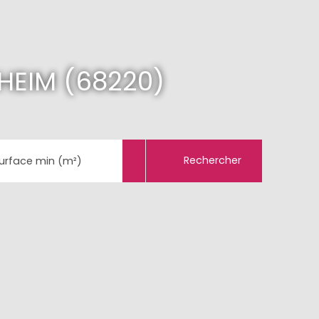
HEIM (68220)
Rechercher
urface min (m²)