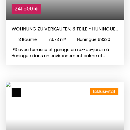
241 500
€
WOHNUNG ZU VERKAUFEN, 3 TEILE - HUNINGUE
68330
3
Räume
73.73
m²
Huningue 68330
F3 avec terrasse et garage en rez-de-jardin à
Huningue dans un environnement calme et
agréable, découvrez ce charmant appartement 3
pièces de 73,73 m². En rez-de-jardin, il se compose
de : une entréeun séjour lumineux d’environ 20 m²
avec accès direct à une terrasse de 9,45 m²une
cuisine séparéedeux chambres confortablesune
Exklusivität
salle de bainsun WC indépendantun dégagement
et une buanderieLes atouts : Belle distribution des
piècesAppartement traversant et
lumineuxRésidence construite vers 2000 Garage
en sous-sol privatif Informations
complémentaires : Chauffage collectif au gaz
N'attendez plus et contactez rapidement Nathalie