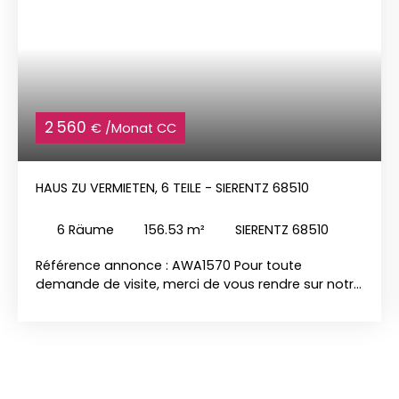
2 560
€ /Monat CC
HAUS ZU VERMIETEN, 6 TEILE - SIERENTZ 68510
6
Räume
156.53
m²
SIERENTZ 68510
Référence annonce : AWA1570 Pour toute
demande de visite, merci de vous rendre sur notre
site internet www. immo-duchesne. com pour y
déposer votre candidature en ligne. Et pour plus
d’informations concernant ce bien, contactez
Alexandra par mail sur aw@immo-duchesne.
com. Belle maison alsacienne des années 1760
entièrement rénovée avec goût et des matériaux