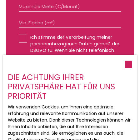
Maximale Miete (€/Monat)
Min. Fläche (m²)
Ich stimme der Verarbeitung meiner
personenbezogenen Daten gemäß der
DSGVO zu. Wenn Sie nicht telefonisch
kommerziell prospektiert werden
möchten, können Sie sich kostenlos in
die Liste der Einwände gegen die
DIE ACHTUNG IHRER
Telefonwerbung eintragen, die in Artikel
L223-1 des Verbraucherschutzgesetzes
PRIVATSPHÄRE HAT FÜR UNS
vorgesehen ist, auf der
PRIORITÄT
www.bloctel.gouv.fr-Website oder per
Post an:
Wir verwenden Cookies, um Ihnen eine optimale
Erfahrung und relevante Kommunikation auf unserer
Worldline Unternehmen, Service Bloctel,
Website zu bieten. Dank dieser Technologien können wir
CS 61311, 41013 BLOIS CEDEX.
Ihnen Inhalte anbieten, die auf Ihre Interessen
zugeschnitten sind. Sie ermöglichen es uns auch, die
Weitere Informationen zur Verarbeitung
Qualität unserer Dienstleistungen und die