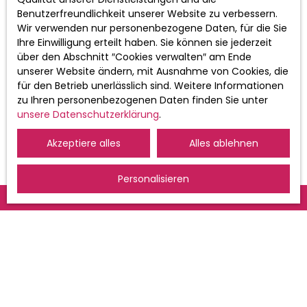
Ihrer personenbezogenen Daten finden
Benutzerfreundlichkeit unserer Website zu verbessern.
Sie in unserer Datenschutzerklärung
Wir verwenden nur personenbezogene Daten, für die Sie
Datenschutzerklärung
.
Ihre Einwilligung erteilt haben. Sie können sie jederzeit
über den Abschnitt ″Cookies verwalten″ am Ende
unserer Website ändern, mit Ausnahme von Cookies, die
Erhalten Sie Ankündigungen
für den Betrieb unerlässlich sind. Weitere Informationen
zu Ihren personenbezogenen Daten finden Sie unter
unsere Datenschutzerklärung
.
Akzeptiere alles
Alles ablehnen
Personalisieren
ICH SUCHE EINE IMMOBILIE
Kaufen wohnung Saint-Louis (68300)
Mieten wohnung Saint-Louis (68300)