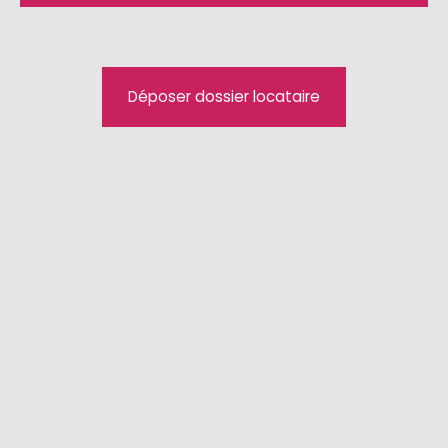
Art des Angebots
Mieten
Art der Immobilie
Déposer dossier locataire
Parkplätz
Lokalisierung
Maximale Miete (€/Monat)
Min. Fläche (m²)
Suchen