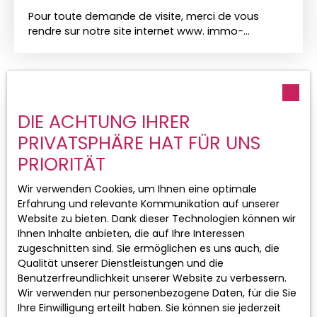
Pour toute demande de visite, merci de vous
rendre sur notre site internet www. immo-
duchesne. com pour y déposer votre candidature
en ligne. Pour toutes demandes concernant ce
bien, contactez directement Stéphanie au 06 71
65 87 93 ou par mail à sl@immo-duchesne. com.
bel appartement de 45,57 m², situé au 3ᵉ étage
DIE ACHTUNG IHRER
avec ascenseur, offrant des prestations de
qualité et un cadre de vie confortable. Il se
PRIVATSPHÄRE HAT FÜR UNS
compose d'une entrée, d'une cuisine équipée
PRIORITÄT
ouverte sur un séjour lumineux, d'une chambre
avec placard, d'une salle d'eau avec douche à
Wir verwenden Cookies, um Ihnen eine optimale
l'italienne et d'un WC séparé. Vous profiterez
Erfahrung und relevante Kommunikation auf unserer
également d'une agréable terrasse de 14,30 m².
Website zu bieten. Dank dieser Technologien können wir
Ce bien comprend également une cave et un
Ihnen Inhalte anbieten, die auf Ihre Interessen
garage. Pour votre confort, il est équipé de volets
990
zugeschnitten sind. Sie ermöglichen es uns auch, die
€ /Monat CC
roulants motorisés et d'un chauffage au sol.
Qualität unserer Dienstleistungen und die
Attention : logement soumis au dispositif PINEL.
Benutzerfreundlichkeit unserer Website zu verbessern.
Les plafonds de ressources sont calculés sur la
Wir verwenden nur personenbezogene Daten, für die Sie
WOHNUNG ZU VERMIETEN, 2 TEILE - SAINT-
base de l'avis d'imposition 2025 (revenus 2024) :
Ihre Einwilligung erteilt haben. Sie können sie jederzeit
Personne seule : revenus annuels maximum de 36
LOUIS 68300