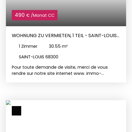
490
€ /Monat CC
WOHNUNG ZU VERMIETEN, 1 TEIL - SAINT-LOUIS
68300
1
Zimmer
30.55
m²
SAINT-LOUIS 68300
Pour toute demande de visite, merci de vous
rendre sur notre site internet www. immo-
duchesne. com pour y déposer votre candidature
en ligne. Pour toutes demandes sur ce bien, merci
de contacter Stéphanie au 06 71 65 87 93 ou par
mail à sl@immo-duchesne. com. Charmant
appartement de type studio de 30,55m² situé en
attique au 4ème et dernier étage, comprenant
une entrée, une pièce principale avec coin cuisine
équipée, une salle de bain avec WC et un petit
cellier, une cave. disponible le 23 octobre «Les